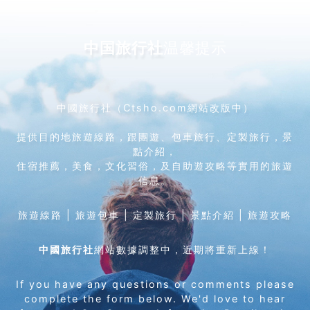
中国旅行社
温馨提示
中國旅行社（
Ctsho.com
網站改版中）
提供目的地旅遊線路，跟團遊、包車旅行、定製旅行，景
點介紹，
住宿推薦，美食，文化習俗，及自助遊攻略等實用的旅遊
信息。
旅遊線路 | 旅遊包車 | 定製旅行 | 景點介紹 | 旅遊攻略
中國旅行社
網站數據調整中，近期將重新上線！
If you have any questions or comments please
complete the form below. We'd love to hear