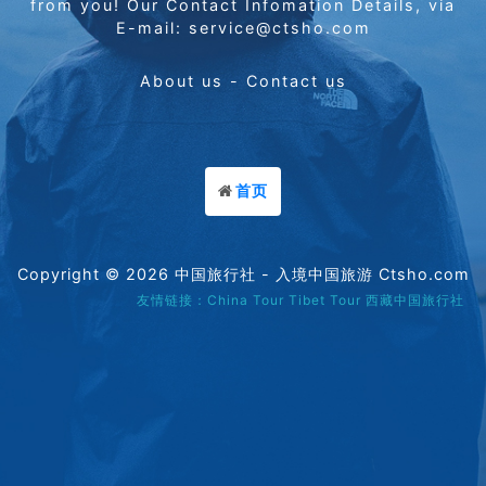
from you! Our Contact Infomation Details, via
E-mail: service@ctsho.com
About us
-
Contact us
首页
Copyright © 2026
中国旅行社
- 入境中国旅游 Ctsho.com
友情链接：
China Tour
Tibet Tour
西藏中国旅行社